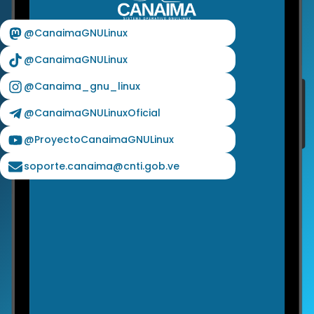
@CanaimaGNULinux
@CanaimaGNULinux
@Canaima_gnu_linux
@CanaimaGNULinuxOficial
@ProyectoCanaimaGNULinux
soporte.canaima@cnti.gob.ve