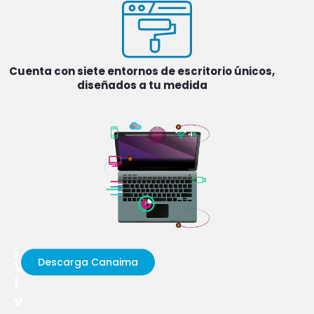
Cuenta con siete entornos de escritorio únicos,
diseñados a tu medida
¡
Descarga Canaima
V
i
v