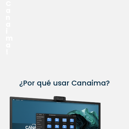
C
a
n
a
i
m
a
!
¿Por qué usar Canaima?