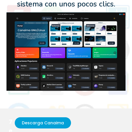
sistema con unos pocos clics.
7
Descarga Canaima
e