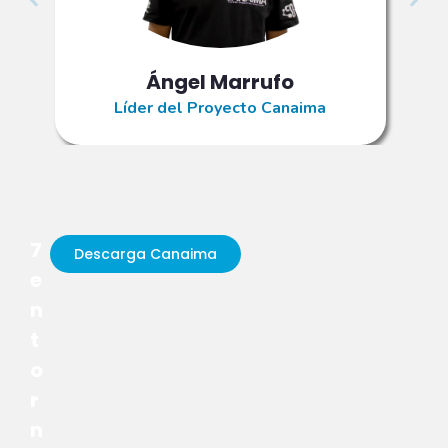
Ángel Marrufo
Líder del Proyecto Canaima
7
Descarga Canaima
e
n
t
o
r
n