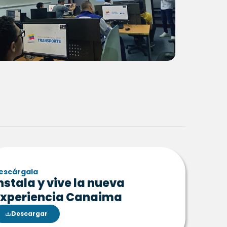
escárgala
nstala y vive la nueva
xperiencia Canaima
Descargar