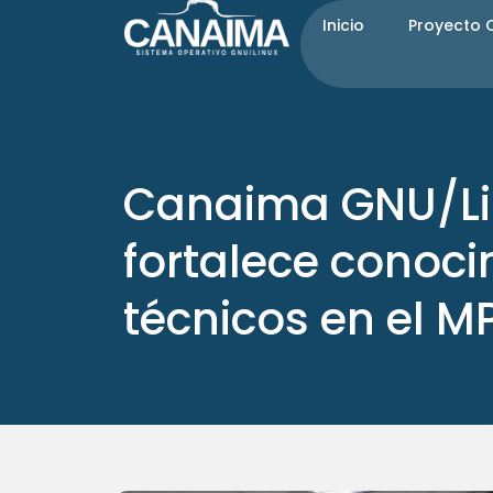
Ir
Inicio
Proyecto
al
contenido
Canaima GNU/Li
fortalece conoc
técnicos en el M