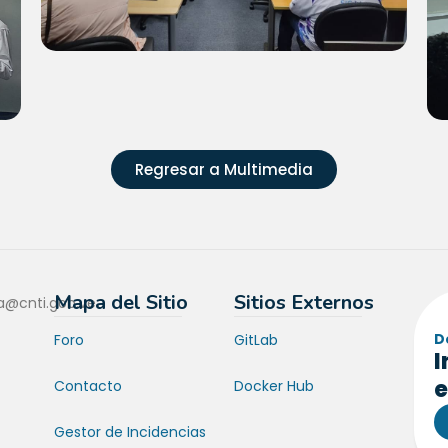
Regresar a Multimedia
Mapa del Sitio
Sitios Externos
a@cnti.gob.ve
D
Foro
GitLab
I
e
Contacto
Docker Hub
Gestor de Incidencias