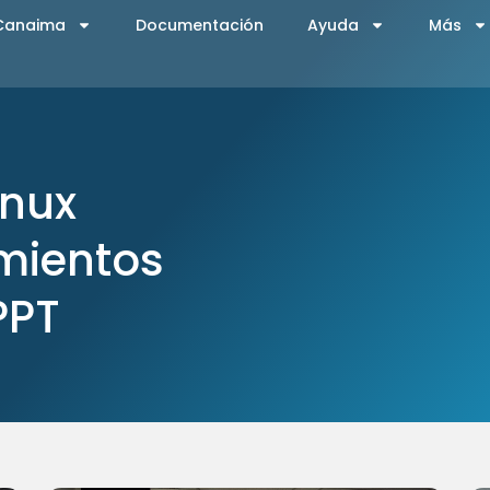
 Canaima
Documentación
Ayuda
Más
nux
imientos
PPT