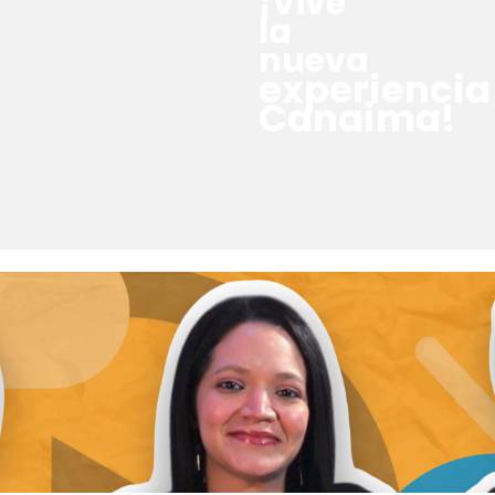
¡Vive
la
nueva
experiencia
Canaima!