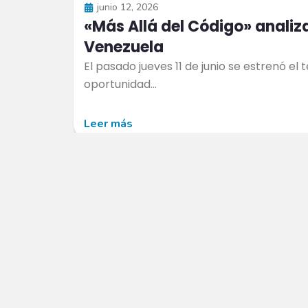
junio 12, 2026
«Más Allá del Código» analiza
Venezuela
El pasado jueves 11 de junio se estrenó e
oportunidad...
Leer más
Canaima es una
soporte.canaim
distribución GNU/Linux
venezolana basada en
Debian GNU/Linux