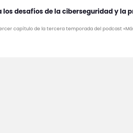
 los desafíos de la ciberseguridad y la p
l tercer capítulo de la tercera temporada del podcast «Más
Mapa del Sitio
Sitios Externos
a@cnti.gob.ve
D
Foro
GitLab
I
e
Contacto
Docker Hub