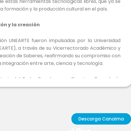
e estas herramientas tecnológicas libres, que ya se
 formación y la producción cultural en el país.
ión y la creación
ción UNEARTE fueron impulsadas por la Universidad
NEARTE), a través de su Vicerrectorado Académico y
Creación de Saberes, reafirmando su compromiso con
a integración entre arte, ciencia y tecnología.
isterio del Poder Popular para Ciencia y Tecnología
dependencia tecnológica y la transformación digital
y culturales, como ejes estratégicos y transversales
ecolonial, pensada, creada y desarrollada desde lo
dentidad cultural venezolana.
Descarga Canaima