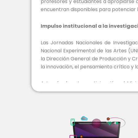
profesores y estudiantes a apropiarse d
encuentran disponibles para potenciar la
Impulso institucional a la investigac
Las Jornadas Nacionales de Investiga
Nacional Experimental de las Artes (U
la Dirección General de Producción y 
la innovación, el pensamiento crítico y l
A través de esta participación, el Min
reafirma su firme compromiso con la in
en los espacios académicos, artísticos 
para la construcción de una ciencia d
nuestro, al servicio del pueblo y de la i