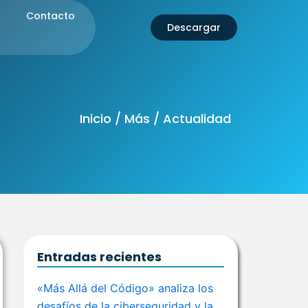
Contacto
Descargar
Inicio / Más / Actualidad
Entradas recientes
«Más Allá del Código» analiza los
desafíos de la ciberseguridad y la