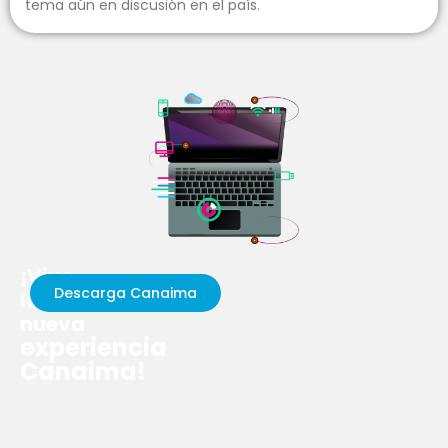
tema aún en discusión en el país.
El episodio concluyó con un llamado a la comunidad a
informarse sobre licencias y a considerar el impacto
social y colaborativo del conocimiento libre,
recordando que el modelo de negocio en el Software
Libre se basa más en servicios y colaboración que en la
venta de productos.
¡Vive
Descarga Canaima
la
nueva
experiencia
Canaima!