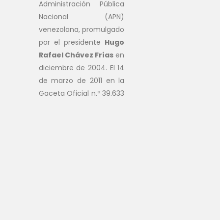
Administración Pública
Nacional (APN)
venezolana, promulgado
por el presidente
Hugo
Rafael Chávez Frías
en
diciembre de 2004. El 14
de marzo de 2011 en la
Gaceta Oficial n.º 39.633
se establece como
sistema operativo para
las estaciones de
trabajo de la
Administración Pública
Nacional (APN).
Descárgala
Instala y vive la nueva