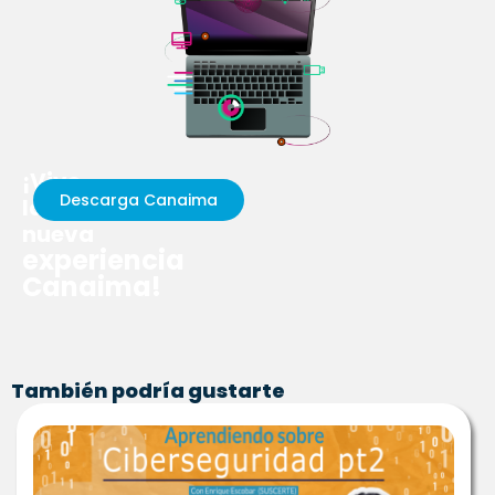
¡Vive
Descarga Canaima
la
nueva
experiencia
Canaima!
También podría gustarte