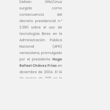
Debian GNU/Linux
surgida como
consecuencia del
decreto presidencial n.º
3.390 sobre el uso de
tecnologías libres en la
Administración Pública
Nacional (APN)
venezolana, promulgado
por el presidente
Hugo
Rafael Chávez Frías
en
diciembre de 2004. El 14
de marzo de 2011 en la
Gaceta Oficial n.º 39.633
se establece como
sistema operativo para
las estaciones de