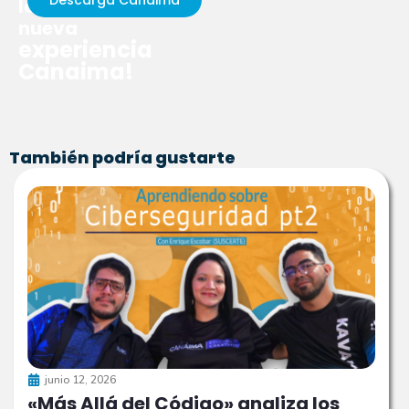
Descarga Canaima
la
oficiales:
@Canaima_gnu_linux
y
@cnti
.ve
nueva
experiencia
Canaima!
También podría gustarte
junio 12, 2026
«Más Allá del Código» analiza los