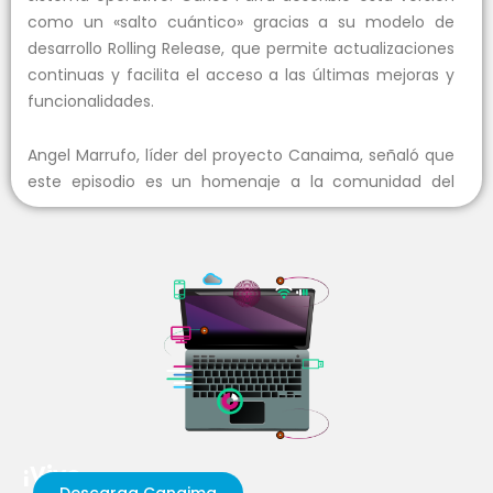
como un «salto cuántico» gracias a su modelo de
desarrollo Rolling Release, que permite actualizaciones
continuas y facilita el acceso a las últimas mejoras y
funcionalidades.
Angel Marrufo, líder del proyecto Canaima, señaló que
este episodio es un homenaje a la comunidad del
Software Libre en Venezuela y un reconocimiento al
papel fundamental que Canaima GNU/Linux ha
desempeñado en su desarrollo.
Para finalizar, Marrufo exhortó a todos los interesados
en la tecnología y el Software Libre a escuchar los
próximos episodios y a unirse a la comunidad para
seguir construyendo un futuro tecnológico más
abierto y colaborativo.
¡Vive
Para más información, sigue las redes sociales