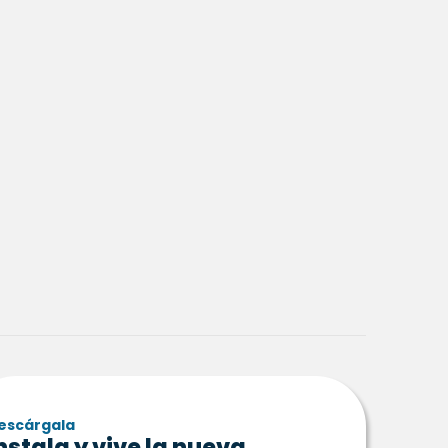
escárgala
nstala y vive la nueva