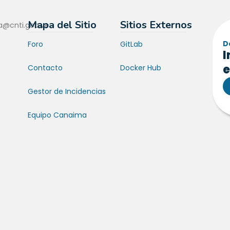
Mapa del Sitio
Sitios Externos
a@cnti.gob.ve
D
Foro
GitLab
I
e
Contacto
Docker Hub
Gestor de Incidencias
Equipo Canaima