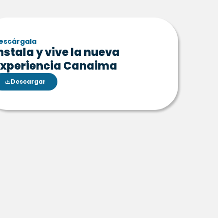
escárgala
nstala y vive la nueva
xperiencia Canaima
Descargar