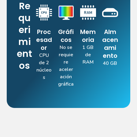
Re
qu
eri
Proc
Gráfi
Mem
Alm
mi
esad
cos
oria
acen
or
ami
No se
1 GB
ent
requie
de
ento
CPU
re
RAM
os
de 2
40 GB
aceler
núcleo
ación
s
gráfica