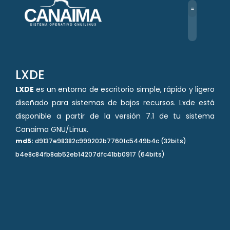
Ir
al
contenido
LXDE
LXDE
es un entorno de escritorio simple, rápido y ligero
diseñado para sistemas de bajos recursos. Lxde está
disponible a partir de la versión 7.1 de tu sistema
Canaima GNU/Linux.
md5:
d9137e98382c999202b7760fc5449b4c (32bits)
b4e8c84fb8ab52eb14207dfc41bb0917 (64bits)